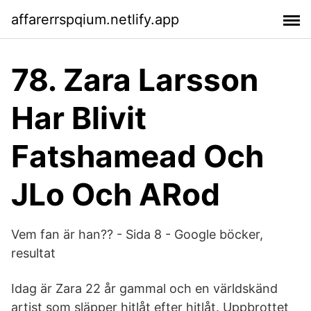
affarerrspqium.netlify.app
78. Zara Larsson
Har Blivit
Fatshamead Och
JLo Och ARod
Vem fan är han?? - Sida 8 - Google böcker,
resultat
Idag är Zara 22 år gammal och en världskänd
artist som släpper hitlåt efter hitlåt. Uppbrottet