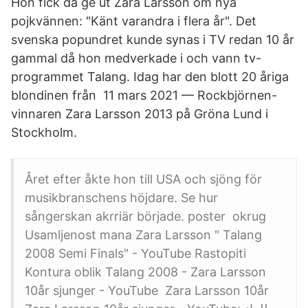
Hon fick då ge ut Zara Larsson om nya
pojkvännen: "Känt varandra i flera år". Det
svenska popundret kunde synas i TV redan 10 år
gammal då hon medverkade i och vann tv-
programmet Talang. Idag har den blott 20 åriga
blondinen från 11 mars 2021 — Rockbjörnen-
vinnaren Zara Larsson 2013 på Gröna Lund i
Stockholm.
Året efter åkte hon till USA och sjöng för
musikbranschens höjdare. Se hur
sångerskan akrriär började. poster okrug
Usamljenost mana Zara Larsson " Talang
2008 Semi Finals" - YouTube Rastopiti
Kontura oblik Talang 2008 - Zara Larsson
10år sjunger - YouTube Zara Larsson 10år