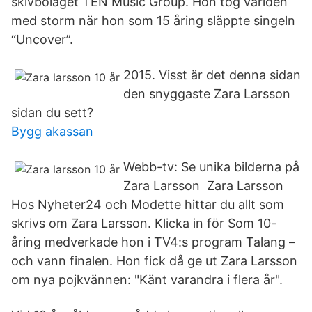
skivbolaget TEN Music Group. Hon tog världen
med storm när hon som 15 åring släppte singeln
“Uncover”.
2015. Visst är det denna sidan
den snyggaste Zara Larsson
sidan du sett?
Bygg akassan
Webb-tv: Se unika bilderna på
Zara Larsson Zara Larsson​
Hos Nyheter24 och Modette hittar du allt som
skrivs om Zara Larsson. Klicka in för Som 10-
åring medverkade hon i TV4:s program Talang –
och vann finalen. Hon fick då ge ut Zara Larsson
om nya pojkvännen: "Känt varandra i flera år".