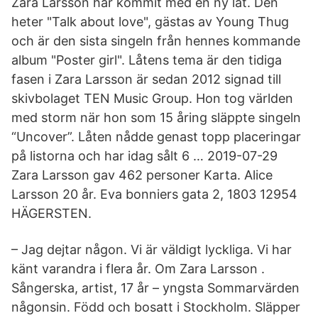
Zara Larsson har kommit med en ny låt. Den
heter "Talk about love", gästas av Young Thug
och är den sista singeln från hennes kommande
album "Poster girl". Låtens tema är den tidiga
fasen i Zara Larsson är sedan 2012 signad till
skivbolaget TEN Music Group. Hon tog världen
med storm när hon som 15 åring släppte singeln
“Uncover”. Låten nådde genast topp placeringar
på listorna och har idag sålt 6 … 2019-07-29
Zara Larsson gav 462 personer Karta. Alice
Larsson 20 år. Eva bonniers gata 2, 1803 12954
HÄGERSTEN.
– Jag dejtar någon. Vi är väldigt lyckliga. Vi har
känt varandra i flera år. Om Zara Larsson .
Sångerska, artist, 17 år – yngsta Sommarvärden
någonsin. Född och bosatt i Stockholm. Släpper