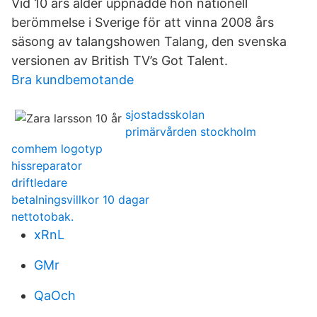
Vid 10 års ålder uppnådde hon nationell
berömmelse i Sverige för att vinna 2008 års
säsong av talangshowen Talang, den svenska
versionen av British TV’s Got Talent.
Bra kundbemotande
sjostadsskolan
primärvården stockholm
comhem logotyp
hissreparator
driftledare
betalningsvillkor 10 dagar
nettotobak.
xRnL
GMr
QaOch